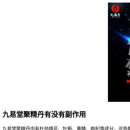
九易堂聚精丹有没有副作用
九易堂聚精丹中有杜仲雄花、牡蛎、黄精、枸杞等成分，这些