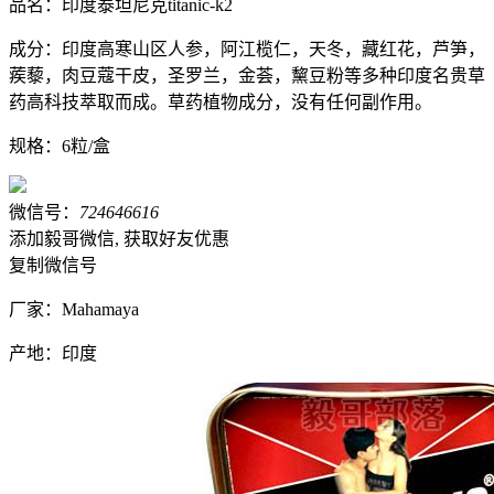
品名：印度泰坦尼克titanic-k2
成分：印度高寒山区人参，阿江榄仁，天冬，藏红花，芦笋，
蒺藜，肉豆蔻干皮，圣罗兰，金荟，黧豆粉等多种印度名贵草
药高科技萃取而成。草药植物成分，没有任何副作用。
规格：6粒/盒
微信号：
724646616
添加毅哥微信, 获取好友优惠
复制微信号
厂家：Mahamaya
产地：印度