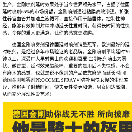
生产，金刚喷剂延时效果处于当今世界领先水平，占据了德国
延时喷剂65%的市场份额，金刚喷剂通过粘膜高效渗透，扩张
性器官血管并加速血液循环，直接作用于脑垂体，控制性神
经，能够有效抑制射精冲动延长性爱时间，获得长时间的性快
感，令你的爱人更满意，让你的感觉更沸腾。
德国金刚喷雾剂是德国延时喷剂销量冠军，欧洲最好的延
时喷剂，是经过多年市场验证的老品牌，金刚喷剂平均延时30
钟以上，深受广大早射男士的欢迎和喜爱!金刚喷剂喷出为雾
状、微香型，延时效果超级棒，重要的是用后不失快感，不会
有麻木的感觉，也就是说不像别的产品依靠麻醉而延长时间!
德国金刚喷雾剂PROCOMIL SPRAY可弥补男快女慢的生理差
异，推迟男子射精时间，使夫妻性爱更和谐，男女同达高潮，
从而充分展现性爱艺术!