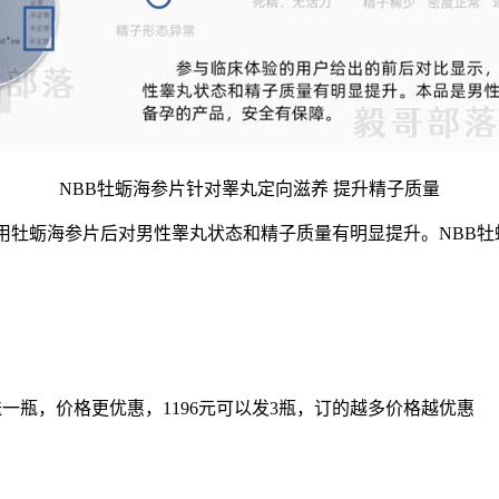
NBB牡蛎海参片针对睾丸定向滋养 提升精子质量
用牡蛎海参片后对男性睾丸状态和精子质量有明显提升。NBB
送一瓶，价格更优惠，1196元可以发3瓶，订的越多价格越优惠