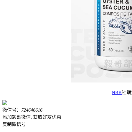
NBB
牡蛎
微信号：
724646616
添加毅哥微信, 获取好友优惠
复制微信号