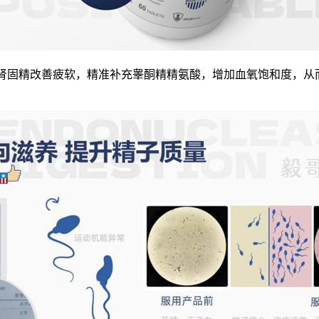
补肾固精改善疲软，精准补充睾酮精精氨酸，增加血氧饱和度，从