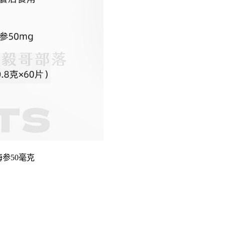
参50毫克