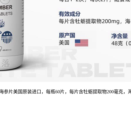
海参片美国原装进口，每瓶60片，每片含牡蛎提取物200毫克，海