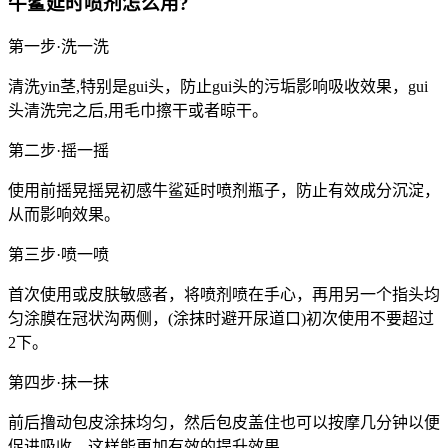
牛鲨延时喷剂怎么用?
第一步·洗一洗
清洗yin茎,特别是gui头，防止gui头的污垢影响吸收效果，gui
头清洗完之后,用毛巾擦干或者晾干。
第二步·摇一摇
使用前摇晃摇晃初感牛鲨延时喷剂瓶子，防止有效成分沉淀，
从而影响效果。
第三步·喷一喷
首次使用或皮肤敏感者，将喷剂喷在手心，再用另一个指头均
匀涂膜在冠状沟两侧，(涂抹时避开尿道口)初次使用不要超过
2下。
第四步·抹一抹
前后撸动包皮涂抹均匀，然后包皮盖住也可以按摩几分钟以便
促进吸收，这样能更加有效的提升效果。