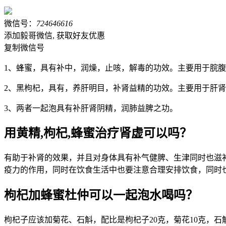
微信号：
724646616
添加毅哥微信, 获取好友优惠
复制微信号
1、蜂蜜，具有补中，润燥，止咳，解毒的功效。主要用于脘
2、黑枸杞，具有，养肝明目，补肾益精的功效。主要用于肝
3、两者一起泡具有补肝肾阴精，润肺益脾之功。
用黄精,枸杞,蜂蜜治疗肾虚可以吗？
有助于补肾的效果，并且对身体具有补气健脾、生津同时也滋
疫力的作用，同时在饮食生活中也要注意合理安排饮食，同时
枸杞加蜂蜜杜仲可以一起泡水喝吗？
枸杞子应该加菊花、石斛，配比是枸杞子20克，菊花10克，石