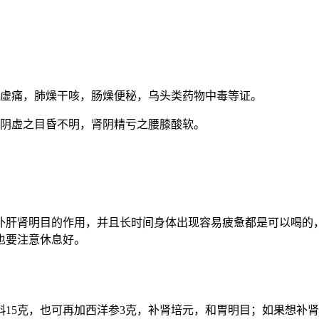
腹虚痛，肺燥干咳，肠燥便秘，乌头类药物中毒等证。
肾阴虚之目昏不明，肾阴精亏之腰膝酸软。
补肝肾明目的作用，并且长时间身体出现容易疲惫都是可以喝的
也要注意休息好。
斛15克，也可再加西洋参3克，补肾培元，和胃明目；如果想补肾