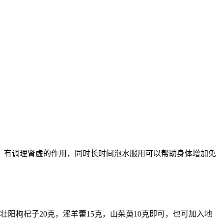
，有调理肾虚的作用，同时长时间泡水服用可以帮助身体增加免
壮阳枸杞子20克，淫羊藿15克，山茱萸10克即可，也可加入地