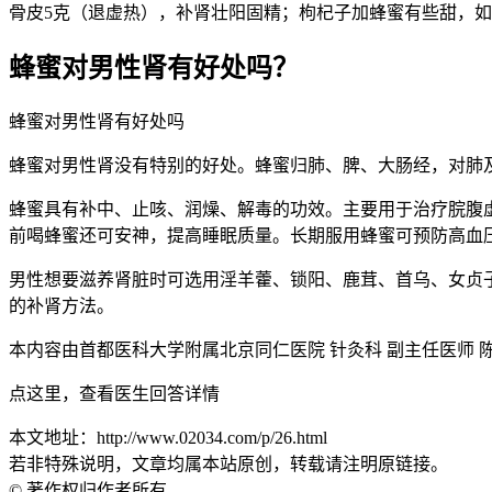
骨皮5克（退虚热），补肾壮阳固精；枸杞子加蜂蜜有些甜，
蜂蜜对男性肾有好处吗？
蜂蜜对男性肾有好处吗
蜂蜜对男性肾没有特别的好处。蜂蜜归肺、脾、大肠经，对肺
蜂蜜具有补中、止咳、润燥、解毒的功效。主要用于治疗脘腹
前喝蜂蜜还可安神，提高睡眠质量。长期服用蜂蜜可预防高血
男性想要滋养肾脏时可选用淫羊藿、锁阳、鹿茸、首乌、女贞
的补肾方法。
本内容由首都医科大学附属北京同仁医院 针灸科 副主任医师 
点这里，查看医生回答详情
本文地址：http://www.02034.com/p/26.html
若非特殊说明，文章均属本站原创，转载请注明原链接。
© 著作权归作者所有