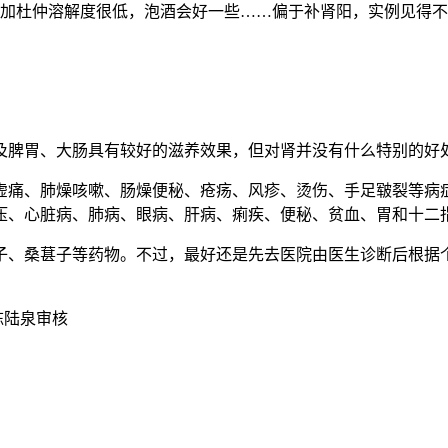
如加杜仲溶解度很低，泡酒会好一些……偏于补肾阳，实例见得
及脾胃、大肠具有较好的滋养效果，但对肾并没有什么特别的好
虚痛、肺燥咳嗽、肠燥便秘、疮疡、风疹、烫伤、手足皲裂等病
压、心脏病、肺病、眼病、肝病、痢疾、便秘、贫血、胃和十二
子、桑葚子等药物。不过，最好还是先去医院由医生诊断后根据
陈陆泉审核