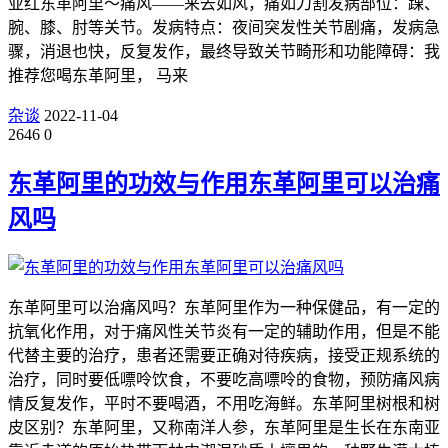
亚红东革阿里～痛风——来去如风，痛如刀割发病部位：踝、
腕、膝、肘等关节。发病特点：夜间突发性关节剧痛，发病急
骤，消退也快，反复发作，最终导致关节畸形和功能障碍：我
推荐您喝东革阿里， 马来
杂谈
2022-11-04
2646
0
东革阿里的功效与作用东革阿里可以治痛
风吗
东革阿里可以治痛风吗？东革阿里作为一种保健品，有一定的
抗氧化作用，对于痛风性关节炎有一定的辅助作用，但是不能
代替主要的治疗，患者还需要正确对待疾病，接受正规系统的
治疗，同时要低嘌呤饮食，不要吃高嘌呤的食物，预防痛风病
情反复发作，平时不要喝酒，不用吃海鲜。东革阿里树根和树
皮区别？东革阿里，又称南洋人参，东革阿里是生长在东南亚