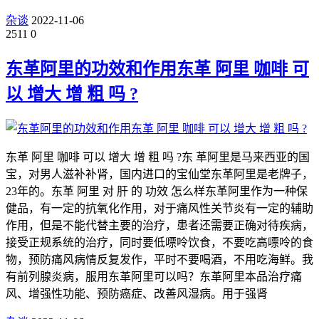
杂谈
2022-11-06
2511
0
东革阿里的功效和作用东革 阿里 咖啡 可
以 增大 增 粗 吗 ?
东革 阿里 咖啡 可以 增大 增 粗 吗 ?东 革阿里是马来西亚的国
宝，对男人滋补补肾，国内进口的宝仙堂东革阿里是老牌子，
23年的。东革 阿里 对 肝 的 功效 怎么样东革阿里作为一种保
健品，有一定的抗氧化作用，对于痛风性关节炎有一定的辅助
作用，但是不能代替主要的治疗，患者还需要正确对待疾病，
接受正规系统的治疗，同时要低嘌呤饮食，不要吃高嘌呤的食
物，预防痛风病情反复发作，平时不要喝酒，不用吃海鲜。我
有前列腺炎病，服用东革阿里可以吗？东革阿里本品治疗痛
风、增强性功能、预防癌症、改善风湿病。用于强肾