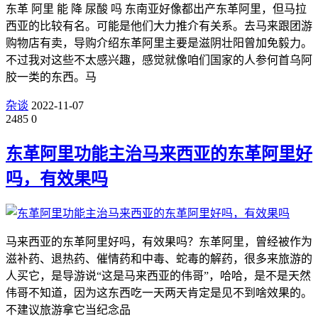
东革 阿里 能 降 尿酸 吗 东南亚好像都出产东革阿里，但马拉
西亚的比较有名。可能是他们大力推介有关系。去马来跟团游
购物店有卖，导购介绍东革阿里主要是滋阴壮阳曾加免毅力。
不过我对这些不太感兴趣，感觉就像咱们国家的人参何首乌阿
胶一类的东西。马
杂谈
2022-11-07
2485
0
东革阿里功能主治马来西亚的东革阿里好
吗，有效果吗
马来西亚的东革阿里好吗，有效果吗？东革阿里，曾经被作为
滋补药、退热药、催情药和中毒、蛇毒的解药，很多来旅游的
人买它，是导游说“这是马来西亚的伟哥”，哈哈，是不是天然
伟哥不知道，因为这东西吃一天两天肯定是见不到啥效果的。
不建议旅游拿它当纪念品