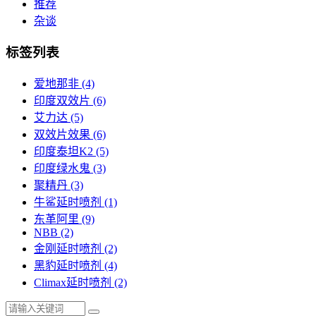
推荐
杂谈
标签列表
爱地那非
(4)
印度双效片
(6)
艾力达
(5)
双效片效果
(6)
印度泰坦K2
(5)
印度绿水鬼
(3)
聚精丹
(3)
牛鲨延时喷剂
(1)
东革阿里
(9)
NBB
(2)
金刚延时喷剂
(2)
黑豹延时喷剂
(4)
Climax延时喷剂
(2)