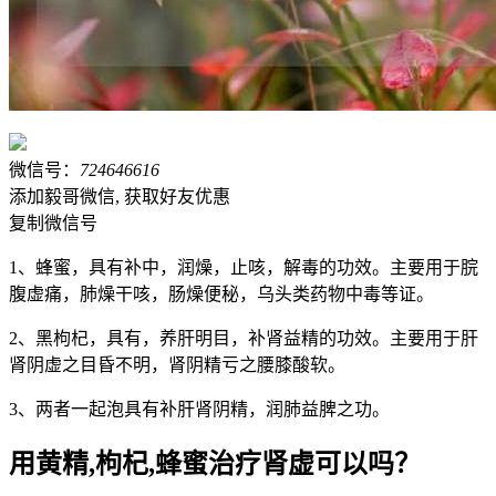
微信号：
724646616
添加毅哥微信, 获取好友优惠
复制微信号
1、蜂蜜，具有补中，润燥，止咳，解毒的功效。主要用于脘
腹虚痛，肺燥干咳，肠燥便秘，乌头类药物中毒等证。
2、黑枸杞，具有，养肝明目，补肾益精的功效。主要用于肝
肾阴虚之目昏不明，肾阴精亏之腰膝酸软。
3、两者一起泡具有补肝肾阴精，润肺益脾之功。
用黄精,枸杞,蜂蜜治疗肾虚可以吗？