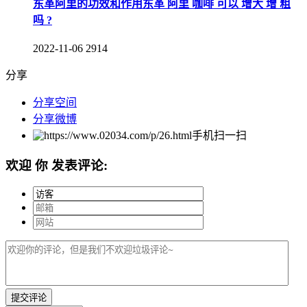
东革阿里的功效和作用东革 阿里 咖啡 可以 增大 增 粗
吗 ?
2022-11-06
2914
分享
分享空间
分享微博
手机扫一扫
欢迎
你
发表评论: