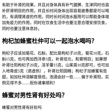
有助于补肾的效果，并且对身体具有补气健脾、生津同时也滋
补肝肾明目的作用，并且长时间身体出现容易疲惫都是可以喝
的，有调理肾虚的作用，同时长时间泡水服用可以帮助身体增
加免疫力的作用，同时在饮食生活中也要注意合理安排饮食，
同时也要注意休息好。
枸杞加蜂蜜杜仲可以一起泡水喝吗？
枸杞子应该加菊花、石斛，配比是枸杞子20克，菊花10克，石
斛15克，也可再加西洋参3克，补肾培元，和胃明目；如果想
补肾壮阳枸杞子20克，淫羊藿15克，山茱萸10克即可，也可加
入地骨皮5克（退虚热），补肾壮阳固精；枸杞子加蜂蜜有些
甜，如加杜仲溶解度很低，泡酒会好一些……偏于补肾阳，实
例见得不多……祝你诸事顺利！
蜂蜜对男性肾有好处吗？
蜂蜜对男性肾有好处吗