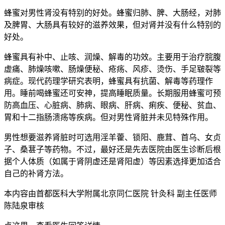
蜂蜜对男性肾没有特别的好处。蜂蜜归肺、脾、大肠经，对肺
及脾胃、大肠具有较好的滋养效果，但对肾并没有什么特别的
好处。
蜂蜜具有补中、止咳、润燥、解毒的功效。主要用于治疗脘腹
虚痛、肺燥咳嗽、肠燥便秘、疮疡、风疹、烫伤、手足皲裂等
病症。现代药理学研究表明，蜂蜜具有抗菌、解毒等药理作
用。睡前喝蜂蜜还可安神，提高睡眠质量。长期服用蜂蜜可预
防高血压、心脏病、肺病、眼病、肝病、痢疾、便秘、贫血、
胃和十二指肠溃疡等疾病。但对男性肾脏并未见特殊作用。
男性想要滋养肾脏时可选用淫羊藿、锁阳、鹿茸、首乌、女贞
子、桑葚子等药物。不过，最好还是先去医院由医生诊断后根
据个人体质（如属于肾阴虚还是肾阳虚）等因素选择更加适合
自己的补肾方法。
本内容由首都医科大学附属北京同仁医院 针灸科 副主任医师
陈陆泉审核