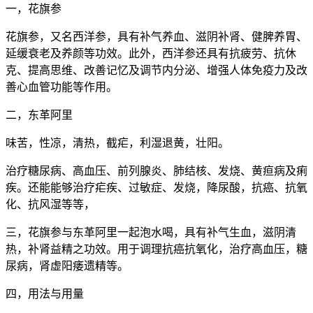
一，花旗参
花旗参，又名西洋参，具有补气养血、滋阴补肾、健脾养胃、
延缓衰老及养颜等功效。此外，西洋参还具有抗疲劳、抗休
克、提高思维、改善记忆及调节内分泌、增强人体免疫力及改
善心血管功能等作用。
二，东革阿里
味苦，性凉，清热，截疟，利湿退黄，壮阳。
治疗糖尿病、高血压、前列腺炎、肺结核、发烧、黄疸病及痢
疾。还能能够治疗疟疾、过敏症、发烧，降尿酸，抗癌、抗氧
化、抗风湿等等，
三，花旗参与东革阿里一起泡水喝，具有补气生血，滋阴清
热，补肾益精之功效。用于调理抗癌抗氧化，治疗高血压，糖
尿病，肾虚阳痿遗精等。
四，用法与用量