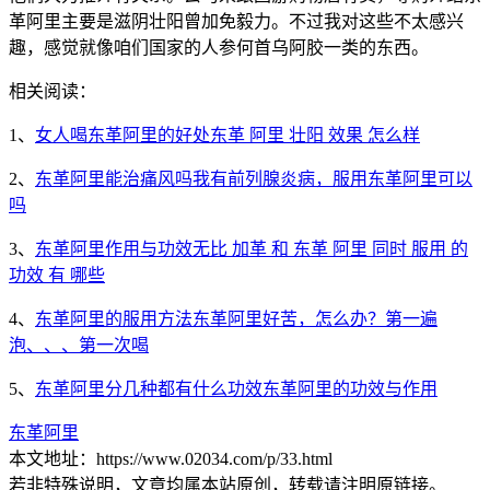
革阿里主要是滋阴壮阳曾加免毅力。不过我对这些不太感兴
趣，感觉就像咱们国家的人参何首乌阿胶一类的东西。
相关阅读：
1、
女人喝东革阿里的好处东革 阿里 壮阳 效果 怎么样
2、
东革阿里能治痛风吗我有前列腺炎病，服用东革阿里可以
吗
3、
东革阿里作用与功效无比 加革 和 东革 阿里 同时 服用 的
功效 有 哪些
4、
东革阿里的服用方法东革阿里好苦，怎么办？第一遍
泡、、、第一次喝
5、
东革阿里分几种都有什么功效东革阿里的功效与作用
东革阿里
本文地址：https://www.02034.com/p/33.html
若非特殊说明，文章均属本站原创，转载请注明原链接。