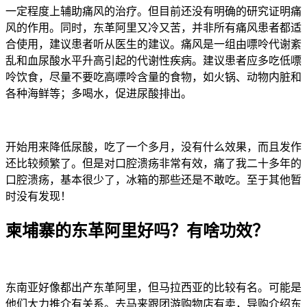
一定程度上辅助痛风的治疗。但目前还没有明确的研究证明痛
风的作用。同时，东革阿里又冷又苦，并非所有痛风患者都适
合使用，建议患者听从医生的建议。痛风是一组由嘌呤代谢紊
乱和血尿酸水平升高引起的代谢性疾病。建议患者应多吃低嘌
呤饮食，尽量不要吃高嘌呤含量的食物，如火锅、动物内脏和
各种海鲜等；多喝水，促进尿酸排出。
开始用来降低尿酸，吃了一个多月，没有什么效果，而且发作
还比较频繁了。但是对口腔溃疡非常有效，痛了我二十多年的
口腔溃疡，基本很少了，冰箱的那些还是不敢吃。至于其他暂
时没有发现！
柬埔寨的东革阿里好吗？有啥功效？
东南亚好像都出产东革阿里，但马拉西亚的比较有名。可能是
他们大力推介有关系。去马来跟团游购物店有卖，导购介绍东