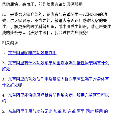
②糖尿病，高血压，前列腺患者请勿浸酒服用。
以上是我给大家介绍的，花旗参与东革阿里一起泡水喝的功
效，供大家参考，不当之处，敬请大家斧正！感谢大家的关
注，了解更多的医学科普知识，或中医养生知识，请点击关注
我的头条号→【庆好中医】，我会诚信为您服务！
相关阅读：
1、
东革阿里咖啡的功效与作用
2、
东革阿里有什么功效东革阿里泡水喝对慢性肾衰竭有什么
好处
3、
东革阿里的功效与作用及禁忌人群东革阿里喝了对身体有
什么好处呢
4、
东革阿里能治痛风吗我有前列腺炎病，服用东革阿里可以
吗
5、
东革阿里作用与功效无比 加革 和 东革 阿里 同时 服用 的