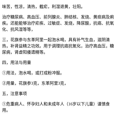
味苦，性凉，清热，截疟，利湿退黄，壮阳。
治疗糖尿病、高血压、前列腺炎、肺结核、发烧、黄疸病及痢
疾。还能能够治疗疟疾、过敏症、发烧，降尿酸，抗癌、抗氧
化、抗风湿等等，
三，花旗参与东革阿里一起泡水喝，具有补气生血，滋阴清
热，补肾益精之功效。用于调理抗癌抗氧化，治疗高血压，糖
尿病，肾虚阳痿遗精等。
四，用法与用量
①用法，泡水喝，或打成粉冲服。
②用量，花旗参3克，东革阿里3克，
五，注意事项
①危重病人、怀孕妇人和未成年人（16岁以下儿童）谨慎食
用。