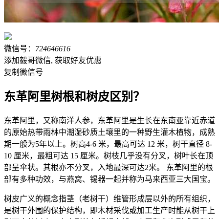
微信号：
724646616
添加毅哥微信, 获取好友优惠
复制微信号
东革阿里树根和树皮区别？
东革阿里，又称南洋人参，东革阿里是生长在东南亚靠近赤道
的原始热带雨林中潮湿砂质土壤里的一种野生灌木植物，成熟
期一般为5年以上。树高4-6 米，最高可达 12 米，树干直径 8-
10 厘米，最粗可达 15 厘米。树枝几乎没有分叉，树叶长在顶
部呈伞状。其根亦不分叉，入地最深可达2米。 东革阿里的根
部有多种功效，与燕窝、锡器一起并称为马来西亚三大国宝。
树皮广义的概念指茎（老树干）维管形成层以外的所有组织，
是树干外围的保护结构，即木材采伐或加工生产时能从树干上