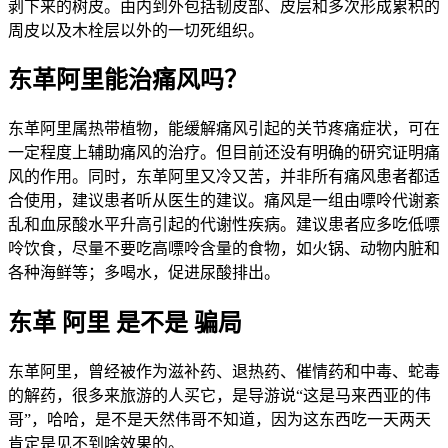
剥下来的树皮。由内到外包括韧皮部、皮层和多次形成累积的
周皮以及木栓层以外的一切死组织。
东革阿里能治痛风吗？
东革阿里属热带植物，能缓解痛风引起的关节疼痛症状，可在
一定程度上辅助痛风的治疗。但目前还没有明确的研究证明痛
风的作用。同时，东革阿里又冷又苦，并非所有痛风患者都适
合使用，建议患者听从医生的建议。痛风是一组由嘌呤代谢紊
乱和血尿酸水平升高引起的代谢性疾病。建议患者应多吃低嘌
呤饮食，尽量不要吃高嘌呤含量的食物，如火锅、动物内脏和
各种海鲜等；多喝水，促进尿酸排出。
东革 阿里 是不是 骗局
东革阿里，曾经被作为滋补药、退热药、催情药和中毒、蛇毒
的解药，很多来旅游的人买它，是导游说“这是马来西亚的伟
哥”，哈哈，是不是天然伟哥不知道，因为这东西吃一天两天
肯定是见不到啥效果的。