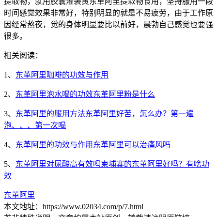
提取物，就用胶囊灌装黄东革阿里提取物食用，坚持服用一段
时间感觉效果非常好，特别明显的就是不易疲劳，由于工作原
因经常熬夜，觉的身体明显要比以前好，晨勃自己感觉也要强
很多。
相关阅读：
1、
东革阿里咖啡的功效与作用
2、
东革阿里泡水喝的功效东革阿里粉是什么
3、
东革阿里的服用方法东革阿里好苦，怎么办？第一遍
泡、、、第一次喝
4、
东革阿里的功效与作用东革阿里可以治痛风吗
5、
东革阿里对尿酸高有效吗柬埔寨的东革阿里好吗？有啥功
效
东革阿里
本文地址：https://www.02034.com/p/7.html