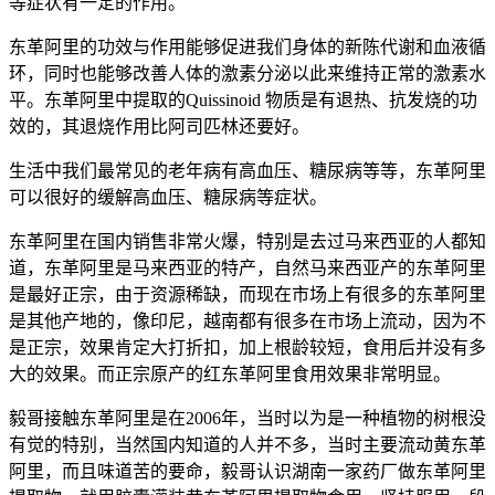
等症状有一定的作用。
东革阿里的功效与作用能够促进我们身体的新陈代谢和血液循
环，同时也能够改善人体的激素分泌以此来维持正常的激素水
平。东革阿里中提取的Quissinoid 物质是有退热、抗发烧的功
效的，其退烧作用比阿司匹林还要好。
生活中我们最常见的老年病有高血压、糖尿病等等，东革阿里
可以很好的缓解高血压、糖尿病等症状。
东革阿里在国内销售非常火爆，特别是去过马来西亚的人都知
道，东革阿里是马来西亚的特产，自然马来西亚产的东革阿里
是最好正宗，由于资源稀缺，而现在市场上有很多的东革阿里
是其他产地的，像印尼，越南都有很多在市场上流动，因为不
是正宗，效果肯定大打折扣，加上根龄较短，食用后并没有多
大的效果。而正宗原产的红东革阿里食用效果非常明显。
毅哥接触东革阿里是在2006年，当时以为是一种植物的树根没
有觉的特别，当然国内知道的人并不多，当时主要流动黄东革
阿里，而且味道苦的要命，毅哥认识湖南一家药厂做东革阿里