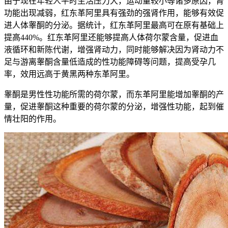
由于现在年轻人平时生活压力大，运动量较小等诸多原因，肾
功能出现减弱，红东革阿里具有强劲的强肾作用，能够有效促
进人体睾酮的分泌。据统计，红东革阿里最高可在原有基础上
提高440%。红东革阿里还能够提高人体荷尔蒙含量，促进血
液循环和新陈代谢，增强肾动力，同时能够解决因为肾动力不
足与游离睾酮含量低造成的性功能障碍等问题，提高受孕几
率，效用远高于黄黑两种东革阿里。
睾酮是男性性功能所需的荷尔蒙，而东革阿里能增加睾酮的产
量，促进睾酮这种重要的荷尔蒙的分泌，增强性功能，起到催
情壮阳的作用。