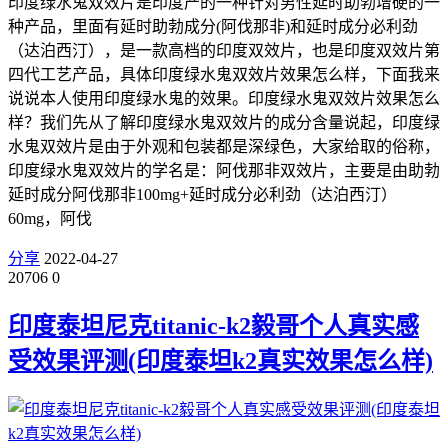
印度绿水鬼双效片是印度产的一种针对男性延时助勃增硬的一
种产品，里面有延时助勃成分(阿伐那非)和延时成分必利劲
（达泊西汀），是一款高档的印度双效片，也是印度双效片第
四代工艺产品，具体印度绿水鬼双效片效果怎么样，下面我来
说说本人使用印度绿水鬼的效果。印度绿水鬼双效片效果怎么
样？我们先从了解印度绿水鬼双效片的成分含量说起，印度绿
水鬼双效片是由于外观和包装都是深绿色，大家给取的俗称，
印度绿水鬼双效片的学名是：阿伐那非双效片，主要是由助勃
延时成分阿伐那非100mg+延时成分必利劲（达泊西汀）
60mg，阿伐
分享
2022-04-27
20706
0
印度泰坦尼克titanic-k2毅哥个人真实感
受效果评测(印度泰坦k2真实效果怎么样)