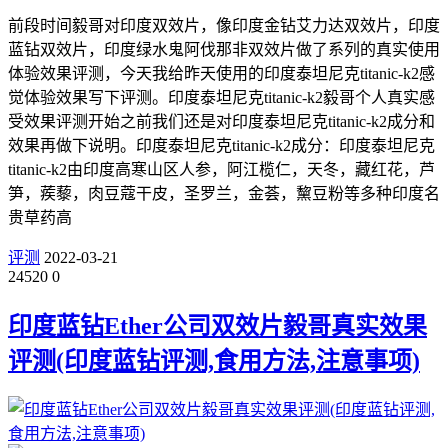
前段时间毅哥对印度双效片，像印度金钻艾力达双效片，印度
蓝钻双效片，印度绿水鬼阿伐那非双效片做了系列的真实使用
体验效果评测，今天我给昨天使用的印度泰坦尼克titanic-k2感
觉体验效果写下评测。印度泰坦尼克titanic-k2毅哥个人真实感
受效果评测开始之前我们还是对印度泰坦尼克titanic-k2成分和
效果再做下说明。印度泰坦尼克titanic-k2成分：印度泰坦尼克
titanic-k2由印度高寒山区人参，阿江榄仁，天冬，藏红花，芦
笋，蒺藜，肉豆蔻干皮，圣罗兰，金荟，黧豆粉等多种印度名
贵草药高
评测
2022-03-21
24520
0
印度蓝钻Ether公司双效片毅哥真实效果
评测(印度蓝钻评测,食用方法,注意事项)