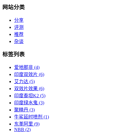
网站分类
分享
评测
推荐
杂谈
标签列表
爱地那非
(4)
印度双效片
(6)
艾力达
(5)
双效片效果
(6)
印度泰坦K2
(5)
印度绿水鬼
(3)
聚精丹
(3)
牛鲨延时喷剂
(1)
东革阿里
(9)
NBB
(2)