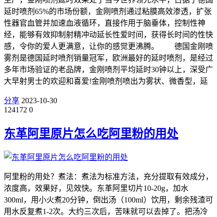
延时喷剂65%的市场份额，金刚喷剂通过粘膜高效渗透，扩张
性器官血管并加速血液循环，直接作用于脑垂体，控制性神
经，能够有效抑制射精冲动延长性爱时间，获得长时间的性快
感，令你的爱人更满意，让你的感觉更沸腾。 德国金刚喷
雾剂是德国延时喷剂销量冠军，欧洲最好的延时喷剂，是经过
多年市场验证的老品牌，金刚喷剂平均延时30钟以上，深受广
大早射男士的欢迎和喜爱!金刚喷剂喷出为雾状、微香型，延
分享
2023-10-30
124172
0
东革阿里原片怎么吃阿里粉的用处
阿里粉的用处？煮法：煮法为标准方法，充分提取有效成分，
浓度高，效果好，见效快。东革阿里切片10-20g，加水
300ml，用小火煮20分钟，倒出汤（100ml）饮用，剩余残渣可
用水反复煮1-2次。大约三次后，苦味就可以去掉了。把汤冷