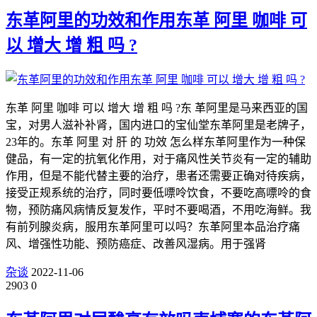
东革阿里的功效和作用东革 阿里 咖啡 可
以 增大 增 粗 吗 ?
东革 阿里 咖啡 可以 增大 增 粗 吗 ?东 革阿里是马来西亚的国
宝，对男人滋补补肾，国内进口的宝仙堂东革阿里是老牌子，
23年的。东革 阿里 对 肝 的 功效 怎么样东革阿里作为一种保
健品，有一定的抗氧化作用，对于痛风性关节炎有一定的辅助
作用，但是不能代替主要的治疗，患者还需要正确对待疾病，
接受正规系统的治疗，同时要低嘌呤饮食，不要吃高嘌呤的食
物，预防痛风病情反复发作，平时不要喝酒，不用吃海鲜。我
有前列腺炎病，服用东革阿里可以吗？东革阿里本品治疗痛
风、增强性功能、预防癌症、改善风湿病。用于强肾
杂谈
2022-11-06
2903
0