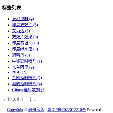
标签列表
爱地那非
(4)
印度双效片
(6)
艾力达
(5)
双效片效果
(6)
印度泰坦K2
(5)
印度绿水鬼
(3)
聚精丹
(3)
牛鲨延时喷剂
(1)
东革阿里
(9)
NBB
(2)
金刚延时喷剂
(2)
黑豹延时喷剂
(4)
Climax延时喷剂
(2)
Copyright
©
毅哥部落
粤ICP备2022012210号
Powered