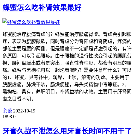
蜂蜜怎么吃补肾效果最好
蜂蜜能治疗腰痛肾虚吗？蜂蜜能治疗腰痛肾虚。肾虚会引起腰
疼，表现为腰膝酸软，同时肾虚分为肾阳虚和肾阴虚，疼痛的
部位主要是腰的两侧。但是腰痛不一定都是肾虚引起的，有许
多原因，可以引起腰疼。由于腰椎的退行性改变引起的腰肌劳
损，腰间盘膨出或者是突出，强直性脊柱炎，都会有明显的腰
痛。蜂蜜与黑枸杞可以一起泡着喝吗？需要注意些什么？可以
的1、蜂蜜，具有补中，润燥，止咳，解毒的功效。主要用于
脘腹虚痛，肺燥干咳，肠燥便秘，乌头类药物中毒等证。2、
黑枸杞，具有，养肝明目，补肾益精的功效。主要用于肝肾阴
虚之目昏不明，
杂谈
2022-10-19
1898
0
牙膏久战不泄怎么用牙膏长时间不用干了