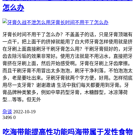
怎么办
牙膏长时间不用干了怎么办？不盖盖子的话，只是牙膏顶端有
一点干，把上面干的挤掉就能用了白大师牙膏怎样使用就是挤
在牙刷上面直接刷牙干刷牙膏怎么用？干刷牙膏挺好的，对牙
齿去除污垢的效果非常好。使用方法就是不用沾水，直接把牙
膏挤在牙刷上面，然后开始感受啊。牙膏在牙刷上牙齿摩擦。
而且干刷牙膏不用冒出太多泡泡，刷牙干净利落，不怕泡泡太
多，老是要吐出来。牙刷牙膏就两个字方便，好用。怎样彻底
用尽一支牙膏？谢谢邀请 生活中我们每天都要用到牙膏。牙
膏品牌种类繁多，例如中草药型牙膏，木糖醇型，冰凉薄荷
型…等等。但无外
杂谈
2022-10-19
3496
0
吃海带能提高性功能吗海带属于发性食物