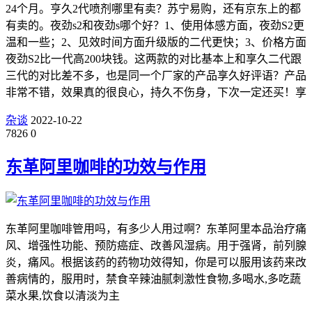
24个月。亨久2代喷剂哪里有卖？苏宁易购，还有京东上的都
有卖的。夜劲s2和夜劲s哪个好？1、使用体感方面，夜劲S2更
温和一些；2、见效时间方面升级版的二代更快；3、价格方面
夜劲S2比一代高200块钱。这两款的对比基本上和享久二代跟
三代的对比差不多，也是同一个厂家的产品享久好评语？产品
非常不错，效果真的很良心，持久不伤身，下次一定还买！享
杂谈
2022-10-22
7826
0
东革阿里咖啡的功效与作用
东革阿里咖啡管用吗，有多少人用过啊？东革阿里本品治疗痛
风、增强性功能、预防癌症、改善风湿病。用于强肾，前列腺
炎，痛风。根据该药的药物功效得知，你是可以服用该药来改
善病情的，服用时，禁食辛辣油腻刺激性食物,多喝水,多吃蔬
菜水果,饮食以清淡为主