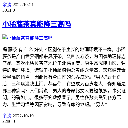
杂谈
2022-10-21
3051
0
小稀藤茶真能降三高吗
喝 藤茶 有 什么 好处 ? 区别在于生长的地理环境不一样。小稀
藤茶是产自世界硒都来凤藤茶，又叫长寿茶，为国家地理标志
产品。其次小稀藤茶产地位于北纬30度，原生态武陵山区，独
特的地理环境，造就了小稀藤植物总黄酮含量高、天然硒元素
含量高的特点，因此具有全面性的营养成分。“男人”五十岁
后，三种病没找上门，恭喜你，有望成为百岁老人！你知道是
哪三种病吗？人们常说，男人的寿命比女人要短很多，事实证
明，的确如此。很多研究数据显示，男性多数会受到各方压
力、生活习惯等因素影响，导致寿命的缩短。“男人”
杂谈
2022-10-19
2286
0